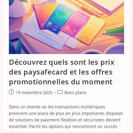
Nuits
Répatrices
Et
Un
Bien-
Être
Optimal
Découvrez quels sont les prix
des paysafecard et les offres
promotionnelles du moment
Publication
Post
19 novembre 2025
Bons plans
publiée :
category:
Dans un monde où les transactions numériques
prennent une place de plus en plus importante, disposer
de solutions de paiement flexibles et sécurisées devient
essentiel. Parmi les options qui rencontrent un succès
croissant, la paysafecard se distingue par sa simplicité