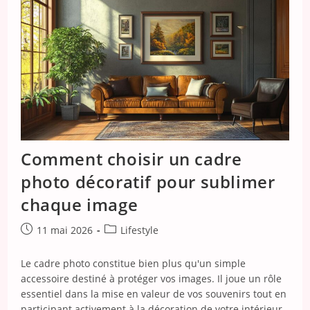
Ans
De
Mariage
:
Idées
Et
Inspirations
De
Présents
Symboliques
En
Soie
Et
Coton
Comment choisir un cadre
photo décoratif pour sublimer
chaque image
Publication
Post
11 mai 2026
Lifestyle
publiée :
category:
Le cadre photo constitue bien plus qu'un simple
accessoire destiné à protéger vos images. Il joue un rôle
essentiel dans la mise en valeur de vos souvenirs tout en
participant activement à la décoration de votre intérieur.