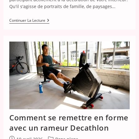
Qu'il s'agisse de portraits de famille, de paysages…
Comment
Continuer La Lecture
Choisir
Un
Cadre
Photo
Décoratif
Pour
Sublimer
Chaque
Image
Comment se remettre en forme
avec un rameur Decathlon
Publication
Post