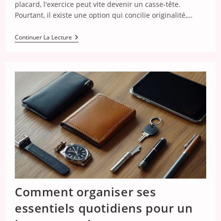
placard, l'exercice peut vite devenir un casse-tête.
Pourtant, il existe une option qui concilie originalité,…
Pourquoi
Continuer La Lecture
Choisir
Une
Idée
Cadeau
De
T-
Shirt
Astrologique
Pour
Homme
Comment organiser ses
essentiels quotidiens pour un