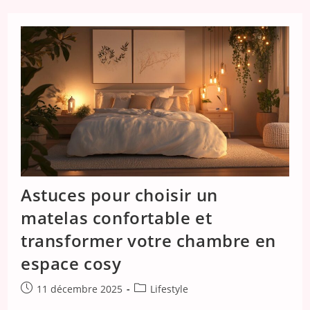
La
Promo
Spéciale
Sur
Les
Chocolats
Raffaello
Pour
Noël
Astuces pour choisir un
matelas confortable et
transformer votre chambre en
espace cosy
Publication
Post
11 décembre 2025
Lifestyle
publiée :
category: